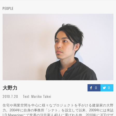
PEOPLE
大野力
0
0
2010.7.20 Text: Mariko Takei
住宅や商業空間を中心に様々なプロジェクトを手がける建築家の大野
力。2004年に自身の事務所「シナト」を設立して以来、2009年には米誌
I.D.Magazineにて世界の注目新人40人に選ばれる他、2010年にJCDデザ