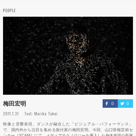
PEOPLE
梅田宏明
0
0
2011.1.31 Text: Mariko Takei
映像と音響表現、ダンスが融合した「ビジュアル・パフォーマンス」
で、国内外から注目を集める振付家の梅田宏明。今回、山口情報芸術セ
ンター［YCAM］にて、メディアテクノロジーを導入した身体表現の新展