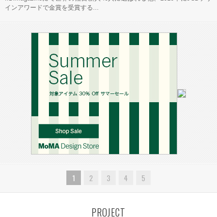
インアワードで金賞を受賞する...
1
2
3
4
5
PROJECT