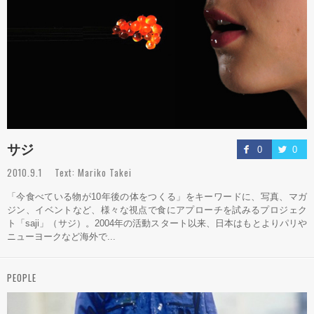
サジ
0
0
2010.9.1 Text: Mariko Takei
「今食べている物が10年後の体をつくる」をキーワードに、写真、マガ
ジン、イベントなど、様々な視点で食にアプローチを試みるプロジェク
ト「saji」（サジ）。2004年の活動スタート以来、日本はもとよりパリや
ニューヨークなど海外で...
PEOPLE