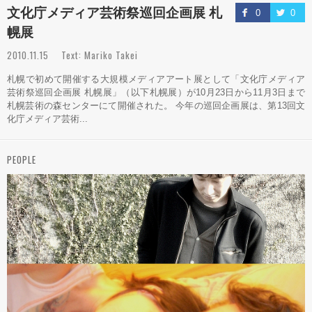
文化庁メディア芸術祭巡回企画展 札
0
0
幌展
2010.11.15 Text: Mariko Takei
札幌で初めて開催する大規模メディアアート展として「文化庁メディア
芸術祭巡回企画展 札幌展」（以下札幌展）が10月23日から11月3日まで
札幌芸術の森センターにて開催された。 今年の巡回企画展は、第13回文
化庁メディア芸術...
PEOPLE