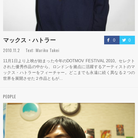
マックス・ハトラー
0
0
2010.11.2 Text: Mariko Takei
11月1日より上映が始まった今年のDOTMOV FESTIVAL 2010。セレクト
された優秀作品の中から、ロンドンを拠点に活躍するアーティストのマ
ックス・ハトラーをフィーチャー。どこまでも永遠に続く異なる２つの
世界を展開させた２作品ともが...
PEOPLE