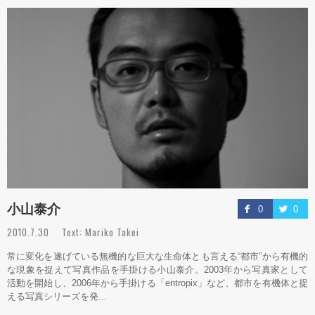
小山泰介
0
0
2010.7.30 Text: Mariko Takei
常に変化を遂げている無機的な巨大な生命体とも言える“都市”から有機的
な現象を捉えて写真作品を手掛ける小山泰介。2003年から写真家として
活動を開始し、2006年から手掛ける「entropix」など、都市を有機体と捉
える写真シリーズを発...