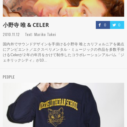
小野寺 唯 & CELER
0
0
2010.11.12 Text: Mariko Takei
国内外でサウンドデザインを手掛ける小野寺 唯とカリフォルニアを拠点
にアンビエント／エクスペリメンタル・ミュージックの作品を多数手掛
けるCelerが２年の年月をかけて制作したコラボレーションアルバム「ジ
ェネリックシティ」が10...
PEOPLE