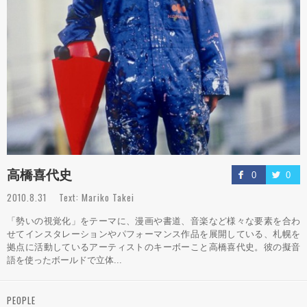
高橋喜代史
0
0
2010.8.31 Text: Mariko Takei
「勢いの視覚化」をテーマに、漫画や書道、音楽など様々な要素を合わ
せてインスタレーションやパフォーマンス作品を展開している、札幌を
拠点に活動しているアーティストのキーボーこと高橋喜代史。彼の擬音
語を使ったボールドで立体...
PEOPLE