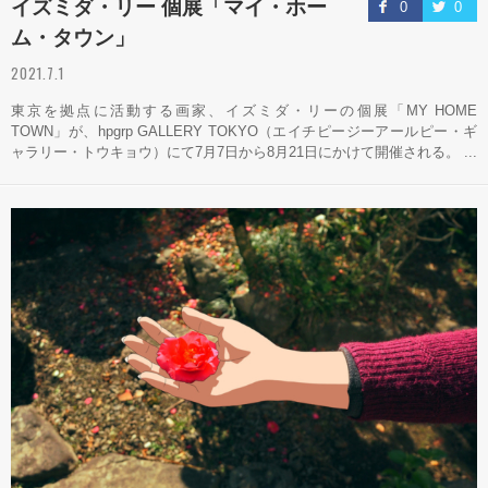
イズミダ・リー 個展「マイ・ホー
0
0
ム・タウン」
2021.7.1
東京を拠点に活動する画家、イズミダ・リーの個展「MY HOME
TOWN」が、hpgrp GALLERY TOKYO（エイチピージーアールピー・ギ
ャラリー・トウキョウ）にて7月7日から8月21日にかけて開催される。 ...