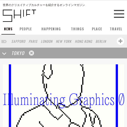
世界のクリエイティブカルチャーを紹介するオンラインマガジン
NEWS
PEOPLE
HAPPENING
THINGS
PLACE
TRAVEL
SAPPORO
PARIS
LONDON
NEW YORK
HONG KONG
BERLIN
BARCELONA
SINGAPORE
STOCKHOLM
SAN FRANCISCO
TOKYO
AMSTERDAM
MILAN
KYOTO
BUENOS AIRES
OSAKA
LOS ANGELES
SHANGHAI
WIEN
HAMBURG
MADRID
ZURICH
FUKUOKA
SYDNEY
YOKOHAMA
BEIJING
YAMAGUCHI
TAIPEI
KANAZAWA
SEOUL
COPENHAGEN
SHIZUOKA
HELSINKI
MITO
SENDAI
MELBOURNE
PORTLAND
DUBAI
FRANKFURT
CHICAGO
KOBE
AOMORI
NAGOYA
VENICE
SEATTLE
BASEL
RIO DE JANEIRO
CHIBA
HIROSHIMA
NIIGATA
NARA
GIFU
GUNMA
BANGKOK
KANAGAWA
ATHENS
KASSEL
MUNSTER
HAKONE
SAITAMA
AICHI
TAKAMATSU
SHIGA
KAWASAKI
POLAND
SAUDI ARABIA
KAOHSIUNG
SHENZHEN
KUMAMOTO
YAMAGATA