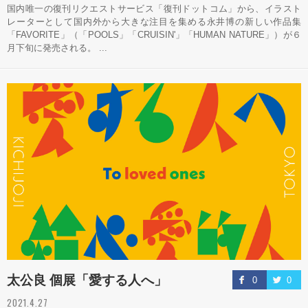
国内唯一の復刊リクエストサービス「復刊ドットコム」から、イラスト
レーターとして国内外から大きな注目を集める永井博の新しい作品集
「FAVORITE」（「POOLS」「CRUISIN'」「HUMAN NATURE」）が６
月下旬に発売される。 ...
太公良 個展「愛する人へ」
0
0
2021.4.27