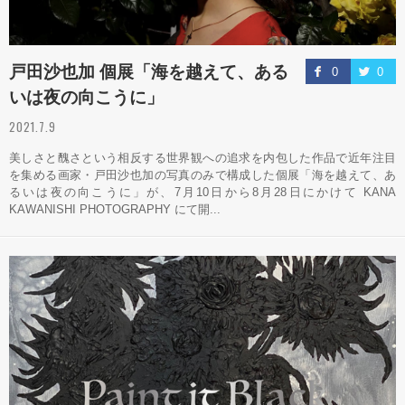
戸田沙也加 個展「海を越えて、ある
0
0
いは夜の向こうに」
2021.7.9
美しさと醜さという相反する世界観への追求を内包した作品で近年注目
を集める画家・戸田沙也加の写真のみで構成した個展「海を越えて、あ
るいは夜の向こうに」が、7月10日から8月28日にかけて KANA
KAWANISHI PHOTOGRAPHY にて開...