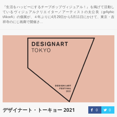
『生活をハッピーにするチープポップヴィジュアル！』を掲げて活動し
ているヴィジュアルクリエイター／アーティストの太公良（grAphic
tAkorA）の個展が、４年ぶりに4月29日から5月11日にかけて、東京・吉
祥寺のにじ画廊で開催さ...
デザイナート・トーキョー 2021
0
0