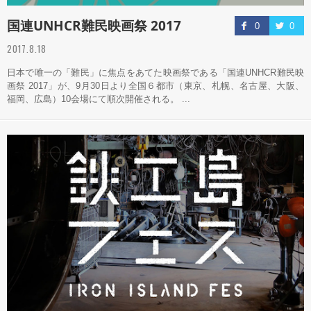
国連UNHCR難民映画祭 2017
0
0
2017.8.18
日本で唯一の「難民」に焦点をあてた映画祭である「国連UNHCR難民映
画祭 2017」が、9月30日より全国６都市（東京、札幌、名古屋、大阪、
福岡、広島）10会場にて順次開催される。 ...