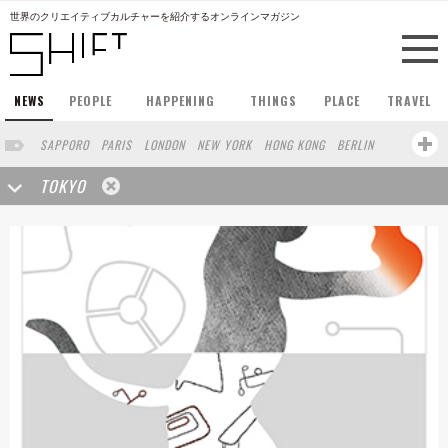
世界のクリエイティブカルチャーを紹介するオンラインマガジン
NEWS
PEOPLE
HAPPENING
THINGS
PLACE
TRAVEL
SAPPORO
PARIS
LONDON
NEW YORK
HONG KONG
BERLIN
BARCELONA
SINGAPORE
STOCKHOLM
SAN FRANCISCO
TOKYO
AMSTERDAM
MILAN
KYOTO
BUENOS AIRES
OSAKA
LOS ANGELES
SHANGHAI
WIEN
HAMBURG
MADRID
ZURICH
FUKUOKA
SYDNEY
YOKOHAMA
BEIJING
YAMAGUCHI
TAIPEI
KANAZAWA
SEOUL
COPENHAGEN
SHIZUOKA
HELSINKI
MITO
SENDAI
MELBOURNE
PORTLAND
DUBAI
FRANKFURT
CHICAGO
KOBE
AOMORI
NAGOYA
VENICE
SEATTLE
BASEL
RIO DE JANEIRO
CHIBA
HIROSHIMA
NIIGATA
NARA
GIFU
GUNMA
BANGKOK
KANAGAWA
ATHENS
KASSEL
MUNSTER
HAKONE
SAITAMA
AICHI
TAKAMATSU
SHIGA
KAWASAKI
POLAND
SAUDI ARABIA
KAOHSIUNG
SHENZHEN
KUMAMOTO
YAMAGATA