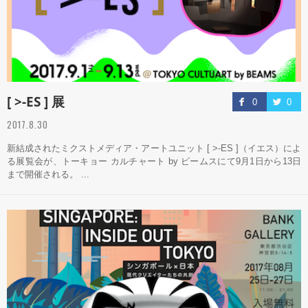
[ >-ES ] 展
0
0
2017.8.30
新結成されたミクストメディア・アートユニット [ >-ES ]（イエス）によ
る展覧会が、トーキョー カルチャート by ビームスにて9月1日から13日
まで開催される。 ...