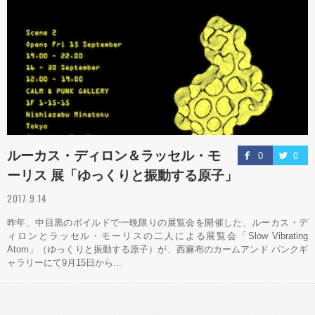
ルーカス・ディロン＆ラッセル・モ
0
0
ーリス 展「ゆっくりと振動する原子」
2017.9.14
昨年、中目黒のボイルドで一晩限りの展覧会を開催した、ルーカス・デ
ィロンとラッセル・モーリスの二人による展覧会「Slow Vibrating
Atom」（ゆっくりと振動する原子）が、西麻布のカームアンド パンクギ
ャラリーにて9月15日から...