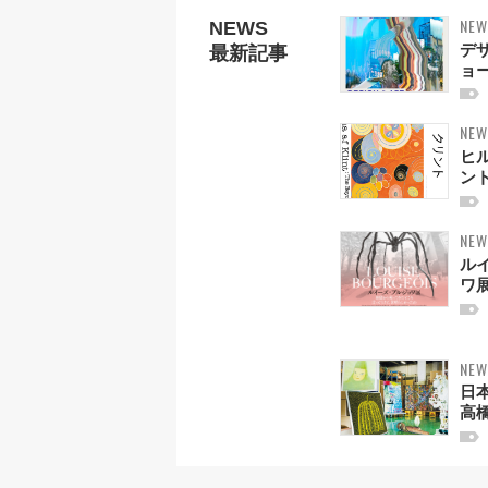
NEW
NEWS
デ
最新記事
ョー
NEW
ヒ
ン
NEW
ル
ワ展
NEW
日
高橋