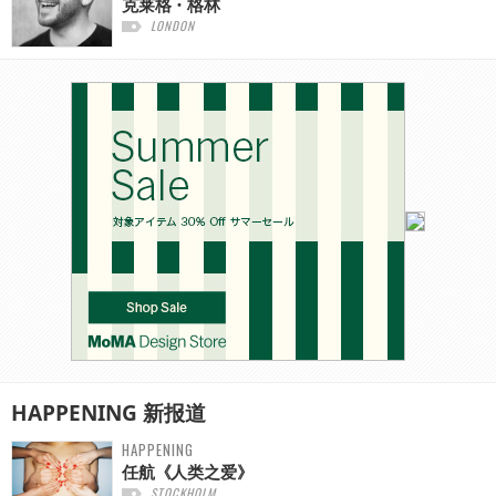
克莱格・格林
LONDON
HAPPENING
新报道
HAPPENING
任航《人类之爱》
STOCKHOLM