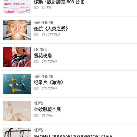
移動・設計講堂 #03 台北
TAIPEI
HAPPENING
任航《人类之爱》
STOCKHOLM
THINGS
雪花秘扇
SHANGHAI
HAPPENING
纪录片《海洋》
SHANGHAI
NEWS
金钕雕塑个展
BEIJING
NEWS
SHOHEI TAKASAKI’S GASBOOK 27 &a...