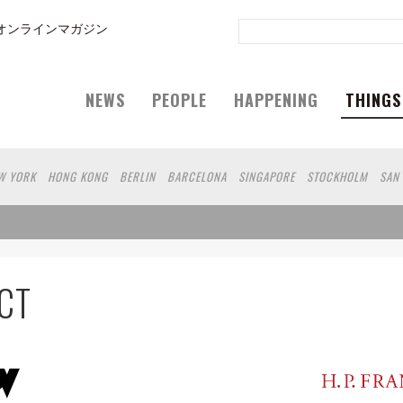
オンラインマガジン
NEWS
PEOPLE
HAPPENING
THINGS
W YORK
HONG KONG
BERLIN
BARCELONA
SINGAPORE
STOCKHOLM
SAN
SHANGHAI
WIEN
HAMBURG
MADRID
ZURICH
BEIJING
TAIPEI
VANCOUV
E TOWN
SAO PAULO
RIO DE JANEIRO
MIAMI
CT