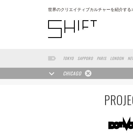
世界のクリエイティブカルチャーを紹介する
TOKYO
SAPPORO
PARIS
LONDON
NE
BUENOS AIRES
OSAKA
LOS ANGELES
MELBOURNE
FRANKFURT
LISBON
CAP
CHICAGO
PROJE