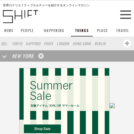
世界のクリエイティブカルチャーを紹介するオンラインマガジン
NEWS
PEOPLE
HAPPENING
THINGS
PLACE
TRAVEL
TOKYO
SAPPORO
PARIS
LONDON
HONG KONG
BERLIN
BARCELONA
SINGAPORE
STOCKHOLM
SAN FRANCISCO
NEW YORK
AMSTERDAM
MILAN
BUENOS AIRES
OSAKA
LOS ANGELES
SHANGHAI
WIEN
HAMBURG
MADRID
ZURICH
BEIJING
TAIPEI
VANCOUVER
HELSINKI
VILNIUS
SENDAI
MELBOURNE
FRANKFURT
LISBON
CHICAGO
CAPE TOWN
SAO PAULO
RIO DE JANEIRO
MIAMI