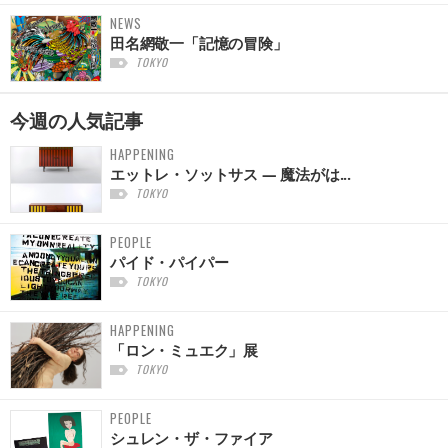
NEWS
田名網敬一「記憶の冒険」
TOKYO
今週の
人気記事
HAPPENING
エットレ・ソットサス — 魔法がは...
TOKYO
PEOPLE
パイド・パイパー
TOKYO
HAPPENING
「ロン・ミュエク」展
TOKYO
PEOPLE
シュレン・ザ・ファイア