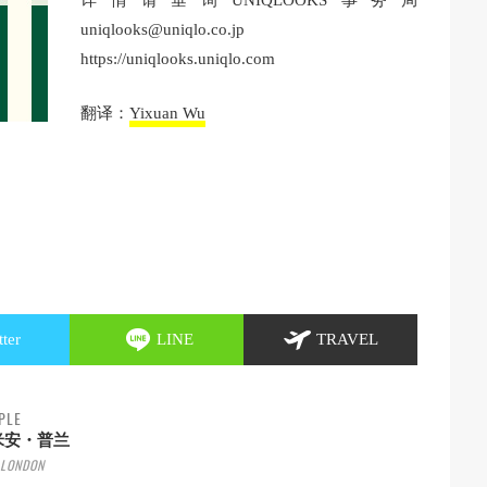
详情请垂询UNIQLOOKS事务局
uniqlooks@uniqlo.co.jp
https://uniqlooks.uniqlo.com
翻译：
Yixuan Wu
tter
LINE
TRAVEL
PLE
米安・普兰
LONDON