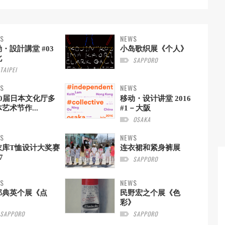
S
NEWS
・設計講堂 #03
小岛歌织展《个人》
北
SAPPORO
TAIPEI
S
NEWS
20届日本文化厅多
移动・设计讲堂 2016
艺术节作...
#1－大阪
OSAKA
S
NEWS
衣库T恤设计大奖赛
连衣裙和紧身裤展
7
SAPPORO
S
NEWS
部典英个展《点
民野宏之个展《色
》
彩》
SAPPORO
SAPPORO