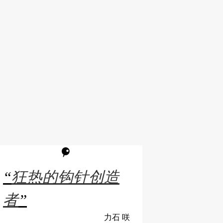
“
狂热的钩针创造
者
”
力石 咲