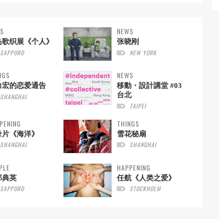
S
NEWS
岛歌织展《个人》
张晓刚
SAPPORO
NEW YORK
NGS
NEWS
力宏的恋爱通告
移動・設計講堂 #03
台北
SHANGHAI
TAIPEI
PENING
THINGS
录片《海洋》
雪花秘扇
SHANGHAI
SHANGHAI
PLE
HAPPENING
部典英
任航《人类之爱》
SAPPORO
STOCKHOLM