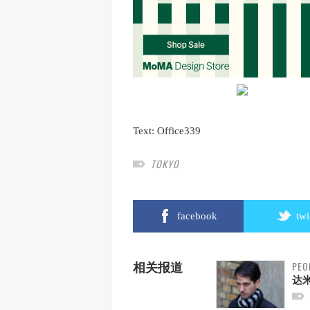
Text:
Office339
TOKYO
facebook
twi
PEO
相关报道
达