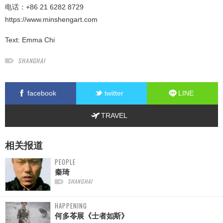
电话：+86 21 6282 8729
https://www.minshengart.com
Text:
Emma Chi
SHANGHAI
facebook
twitter
LINE
TRAVEL
相关报道
PEOPLE
秦琦
SHANGHAI
HAPPENING
何多苓展《士者如斯》