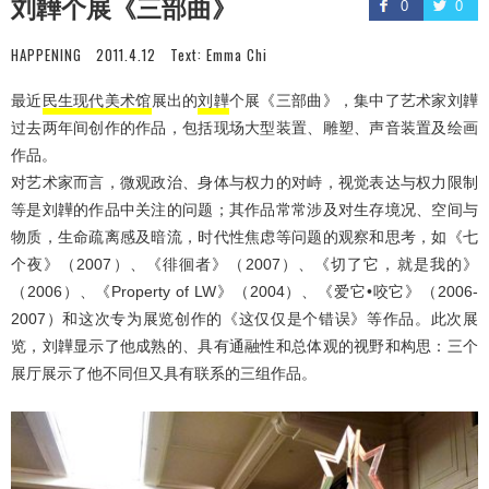
刘韡个展《三部曲》
0
0
HAPPENING
2011.4.12
Text:
Emma Chi
最近
民生现代美术馆
展出的
刘韡
个展《三部曲》，集中了艺术家刘韡
过去两年间创作的作品，包括现场大型装置、雕塑、声音装置及绘画
作品。
对艺术家而言，微观政治、身体与权力的对峙，视觉表达与权力限制
等是刘韡的作品中关注的问题；其作品常常涉及对生存境况、空间与
物质，生命疏离感及暗流，时代性焦虑等问题的观察和思考，如《七
个夜》（2007）、《徘徊者》（2007）、《切了它，就是我的》
（2006）、《Property of LW》（2004）、《爱它•咬它》（2006-
2007）和这次专为展览创作的《这仅仅是个错误》等作品。此次展
览，刘韡显示了他成熟的、具有通融性和总体观的视野和构思：三个
展厅展示了他不同但又具有联系的三组作品。