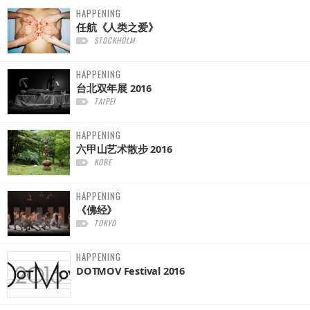
HAPPENING
任航《人类之爱》
STOCKHOLM
HAPPENING
台北双年展 2016
TAIPEI
HAPPENING
六甲山艺术散步 2016
KOBE
HAPPENING
《佛经》
TOKYO
HAPPENING
DOTMOV Festival 2016