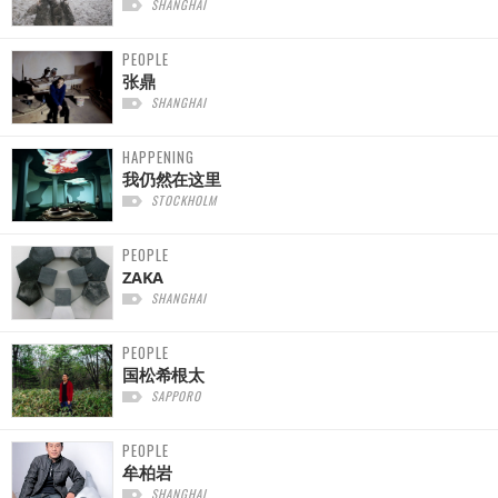
SHANGHAI
PEOPLE
张鼎
SHANGHAI
HAPPENING
我仍然在这里
STOCKHOLM
PEOPLE
ZAKA
SHANGHAI
PEOPLE
国松希根太
SAPPORO
PEOPLE
牟柏岩
SHANGHAI