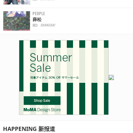
PEOPLE
薛松
SHANGHAI
HAPPENING
新报道