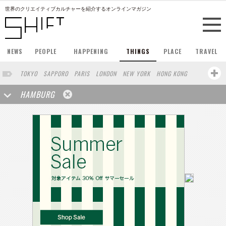
世界のクリエイティブカルチャーを紹介するオンラインマガジン
NEWS
PEOPLE
HAPPENING
THINGS
PLACE
TRAVEL
TOKYO
SAPPORO
PARIS
LONDON
NEW YORK
HONG KONG
BERLIN
BARCELONA
SINGAPORE
STOCKHOLM
HAMBURG
SAN FRANCISCO
AMSTERDAM
MILAN
BUENOS AIRES
OSAKA
LOS ANGELES
SHANGHAI
WIEN
MADRID
ZURICH
BEIJING
TAIPEI
VANCOUVER
HELSINKI
VILNIUS
SENDAI
MELBOURNE
FRANKFURT
LISBON
CHICAGO
CAPE TOWN
SAO PAULO
RIO DE JANEIRO
MIAMI