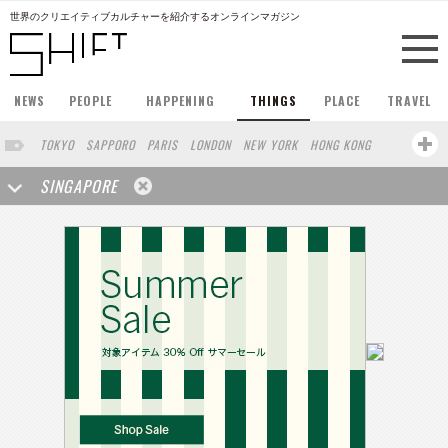
世界のクリエイティブカルチャーを紹介するオンラインマガジン
NEWS
PEOPLE
HAPPENING
THINGS
PLACE
TRAVEL
TOKYO
SAPPORO
PARIS
LONDON
NEW YORK
HONG KONG
BERLIN
BARCELONA
STOCKHOLM
SAN FRANCISCO
SINGAPORE
AMSTERDAM
MILAN
BUENOS AIRES
OSAKA
LOS ANGELES
SHANGHAI
WIEN
HAMBURG
MADRID
ZURICH
BEIJING
TAIPEI
VANCOUVER
HELSINKI
VILNIUS
SENDAI
MELBOURNE
FRANKFURT
LISBON
CHICAGO
CAPE TOWN
SAO PAULO
RIO DE JANEIRO
MIAMI