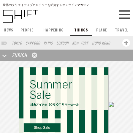
世界のクリエイティブカルチャーを紹介するオンラインマガジン
NEWS
PEOPLE
HAPPENING
THINGS
PLACE
TRAVEL
TOKYO
SAPPORO
PARIS
LONDON
NEW YORK
HONG KONG
BERLIN
BARCELONA
SINGAPORE
STOCKHOLM
ZURICH
SAN FRANCISCO
AMSTERDAM
MILAN
BUENOS AIRES
OSAKA
LOS ANGELES
SHANGHAI
WIEN
HAMBURG
MADRID
BEIJING
TAIPEI
VANCOUVER
HELSINKI
VILNIUS
SENDAI
MELBOURNE
FRANKFURT
LISBON
CHICAGO
CAPE TOWN
SAO PAULO
RIO DE JANEIRO
MIAMI