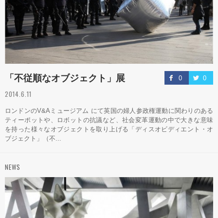
「不従順なオブジェクト」展
0
0
2014.6.11
ロンドンのV&Aミュージアム にて英国の婦人参政権運動に関わりのある
ティーポットや、ロボットの抗議など、社会変革運動の中で大きな意味
を持った様々なオブジェクトを取り上げる「ディスオビディエント・オ
ブジェクト」（不...
NEWS