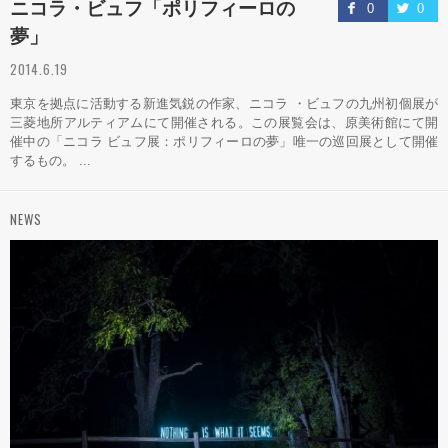
ニコラ・ビュフ「ポリフィーロの
0
0
夢」
2014.6.19
東京を拠点に活動する新進気鋭の作家、ニコラ ・ビュフの九州初個展が
三菱地所アルティアムにて開催される。この展覧会は、原美術館にて開
催中の「ニコラ ビュフ展：ポリフィーロの夢」唯一の巡回展として開催
するもの。 ...
NEWS