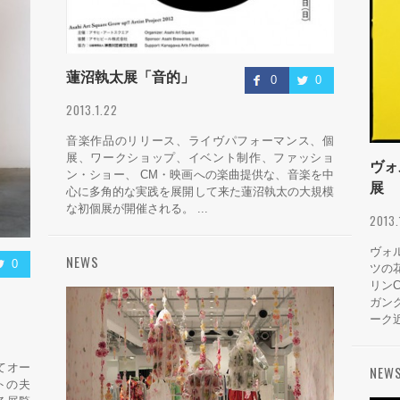
蓮沼執太展「音的」
0
0
2013.1.22
音楽作品のリリース、ライヴパフォーマンス、個
展、ワークショップ、イベント制作、ファッショ
ヴォ
ン・ショー、 CM・映画への楽曲提供な、音楽を中
展
心に多角的な実践を展開して来た蓮沼執太の大規模
な初個展が開催される。 ...
2013
ヴォ
NEWS
0
ツの
リン
ガン
ーク近
にてオー
NEW
トの夫