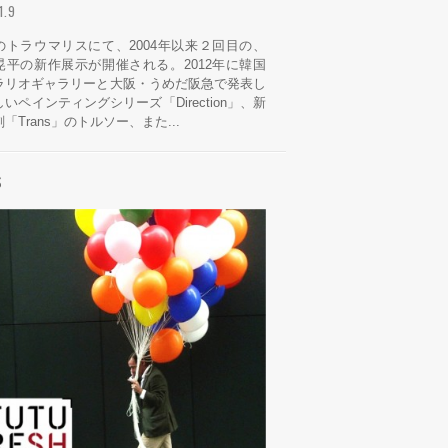
.1.9
のトラウマリスにて、2004年以来２回目の、
晃平の新作展示が開催される。2012年に韓国
ラリオギャラリーと大阪・うめだ阪急で発表し
いペインティングシリーズ「Direction」、新
「Trans」のトルソー、また...
S