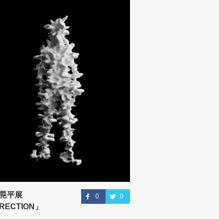
晃平展
0
0
RECTION」