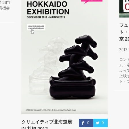
４部門
賞機会
フュ
ト・
京 2
2012
ロン
ム・ネ
よっ
上映
ト・フ
クリエイティブ北海道展
0
0
IN 札幌 2012