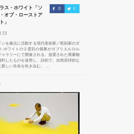
ラス・ホワイト「ソ
0
0
・オブ・ローストア
ト」
.1.23
ドンを拠点に活動する現代美術家／彫刻家のダ
ス·ホワイトの２度目の個展がガブリエルロル
ギャラリーにて開催される。放置された廃棄物
腐朽したものを使用し、詩的で、自然崇拝的な
新しい生命を吹き込む。 ...
S