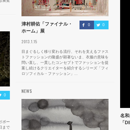
る展覧
津村耕佑「ファイナル・
0
0
ホーム」展
2013.1.15
目まぐるしく移り変わる流行、それを支えるファス
トファッションの隆盛が顕著ないま、衣服の意味を
問い直し、一貫したコンセプトでファッションを提
案し続けるクリエイターを紹介するシリーズ「フィ
ロソフィカル・ファッション」...
NEWS
0
名和
ガポー
「DI
日まで