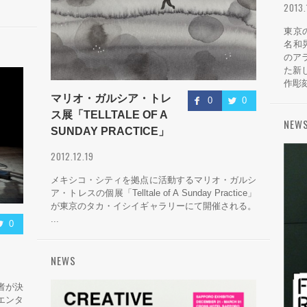
2013
東京
名和
のア
た新し
作彫刻
マリオ・ガルシア・トレ
0
0
ス展「TELLTALE OF A
NEW
SUNDAY PRACTICE」
2012.12.19
メキシコ・シティを拠点に活動するマリオ・ガルシ
ア・トレスの個展「Telltale of A Sunday Practice」
が東京のタカ・イシイギャラリーにて開催される。
...
0
NEWS
者が決
エンタ