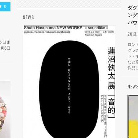
0
ダグ
ング
NEWS
バウ
2013
今日ま
ロン
月8日
グラ
ト・
など
作品に
NEW