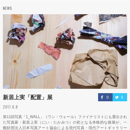
NEWS
新居上実「配置」展
0
0
2017.6.8
第11回写真「1_WALL」（ワン・ウォール）ファイナリストにも選出され
た写真家・新居上実（にい・たかみつ）の初となる本格的な個展が、一
般財団法人日本写真アート協会による現代写真・現代アートギャラリー