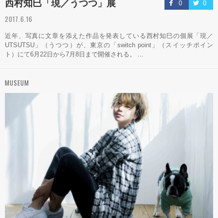
西村知巳「現／うつつ」展
0
0
2017.6.16
近年、写真に文章を添えた作品を発表している西村知巳の個展「現／
UTSUTSU」（うつつ）が、東京の「switch point」（スイッチポイン
ト）にて6月22日から7月8日まで開催される。 ...
MUSEUM