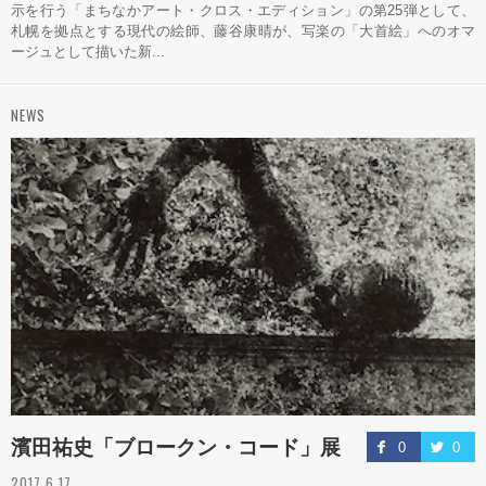
示を行う「まちなかアート・クロス・エディション」の第25弾として、
札幌を拠点とする現代の絵師、藤谷康晴が、写楽の「大首絵」へのオマ
ージュとして描いた新...
NEWS
濱田祐史「ブロークン・コード」展
0
0
2017.6.17