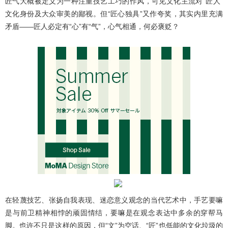
匠气大概被定义为一种注重技艺工巧的作风，可见文化主流对“匠人”
文化身份及大众审美的鄙视。但“匠心独具”又作夸奖，其实内里充满
矛盾——匠人必定有“心”有“气”，心气相通，何必褒贬？
在轻蔑技艺、张扬自我表现、迷恋意义观念的当代艺术中，手艺要嘛
是与前卫精神相悖的顽固情结，要嘛是在观念表达中多余的穿帮马
脚。也许不只是这样的原因，但“文”为空话、“匠”也低能的文化垃圾的