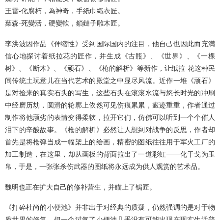
王雷-化腐朽，為神奇，手紙巾織衣匠。
葉森-死變活，硬變軟，鎖鏈子雕木匠。
李洪波因作品《伸缩性》受到国际国内的注目，他自己也因此而充满
信心地探讨着纸拉花的匠作，并生成《古瓶》、《世界》、《一棵
树》、《断木》、《顽石》、《枪的解析》等新作，让纸拉 花这种民
间传统土玩意儿在当代艺术的殿堂之中显尽风流。近作一堆《顽石》
是对捡来的真实石头的写生，这些石头在滚滚水流与悠长时光的冲刷
中经磨历劫，圆滑的轮廓上依然可见伤痕累累，瘢迹重重，作者通过
制作将他顽劣的表情变得柔软，拉开它们，仿佛可以听到一个个催人
泪下的辛酸故事。《枪的解析》必然让人想到对战争的反思，作者却
首先是将枪弹当成一幅架上的绘画，精密的图纸往往用于军火工厂的
加工制造，在这里，却从画板的背面拉出了一道彩虹——化干戈为玉
帛，于是，一张张杀伤武器的图纸将永远成为供人观赏的艺术品。
魏明也正在扩大自己的修补营生，并瞄上了锔匠。
《打碎杜尚的小便池》并非出于对经典的质疑，仍然强调的是对于物
质世界的修复，但一个过气了小便池几乎没有可能出现在现实生活普