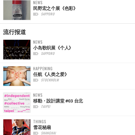
NEWS
民野宏之个展《色彩》
SAPPORO
流行报道
NEWS
小岛歌织展《个人》
SAPPORO
HAPPENING
任航《人类之爱》
STOCKHOLM
NEWS
移動・設計講堂 #03 台北
TAIPEI
THINGS
雪花秘扇
SHANGHAI