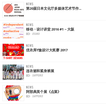
NEWS
第20届日本文化厅多媒体艺术节作...
NEWS
移动・设计讲堂 2016 #1－大阪
OSAKA
NEWS
优衣库T恤设计大奖赛 2017
NEWS
连衣裙和紧身裤展
SAPPORO
NEWS
阿部典英个展《点菜》
SAPPORO