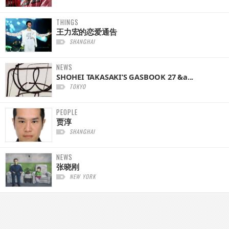
THINGS
王力宏的恋爱通告
SHANGHAI
NEWS
SHOHEI TAKASAKI’S GASBOOK 27 &a...
TOKYO
PEOPLE
贾淳
SHANGHAI
NEWS
张晓刚
NEW YORK