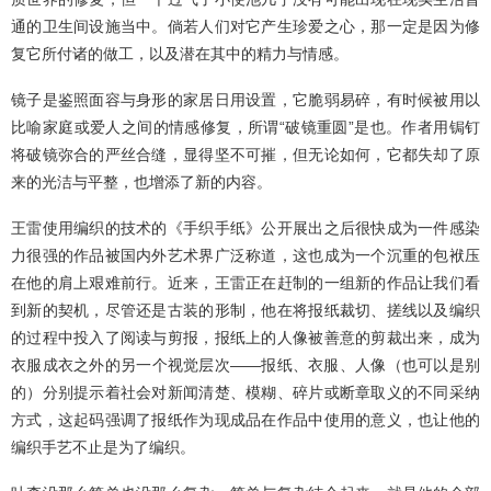
通的卫生间设施当中。倘若人们对它产生珍爱之心，那一定是因为修
复它所付诸的做工，以及潜在其中的精力与情感。
镜子是鉴照面容与身形的家居日用设置，它脆弱易碎，有时候被用以
比喻家庭或爱人之间的情感修复，所谓“破镜重圆”是也。作者用锔钉
将破镜弥合的严丝合缝，显得坚不可摧，但无论如何，它都失却了原
来的光洁与平整，也增添了新的内容。
王雷使用编织的技术的《手织手纸》公开展出之后很快成为一件感染
力很强的作品被国内外艺术界广泛称道，这也成为一个沉重的包袱压
在他的肩上艰难前行。近来，王雷正在赶制的一组新的作品让我们看
到新的契机，尽管还是古装的形制，他在将报纸裁切、搓线以及编织
的过程中投入了阅读与剪报，报纸上的人像被善意的剪裁出来，成为
衣服成衣之外的另一个视觉层次——报纸、衣服、人像（也可以是别
的）分别提示着社会对新闻清楚、模糊、碎片或断章取义的不同采纳
方式，这起码强调了报纸作为现成品在作品中使用的意义，也让他的
编织手艺不止是为了编织。