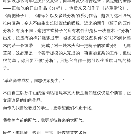
叶森没那么简单也没那么复杂，简单与复杂结合起来，就是他的全部
——正如他的开山作品《分析》。他后来又创作了《起重滑轮》、
《两把椅子》、《卷帘》以及多块分析的系列作品，越发将这种匠气
推向复杂，令人不由生出难以置信的叹服。近来的新作《椅子的匠作
分析》有所不同，这把古式椅子的所有构件都是从一块整木上“分析”
出来，按应有的榫卯雕琢成型，链条充当着这些构件“分”却不解体整
木的若干条纽带——完成了对一块木头和一把椅子的双重分析。无庸
置疑，这必定是一个善于捉摸的人完成的一项更加复杂的工作，但也
很简单，你只要不做“分析”，只把它当作一把可以坐着歇口气的椅
子。
“革命尚未成功，同志仍须努力。”
不由自主以孙中山的这句话结尾本文大概是自知这仅仅是个前言，正
文应该是他们的作品。
而作为我曾经教过的学生，更希望他们不止于此。
我赞美当前的匠气，我更期待将来的大匠气。
匠气：李洪波、魏明、王雷、叶森装置艺术展