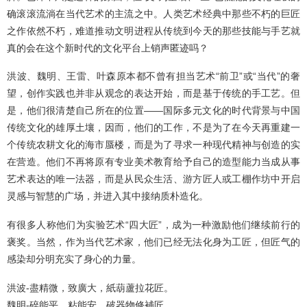
确滚滚流淌在当代艺术的主流之中。人类艺术经典中那些不朽的巨匠
之作依然不朽，难道推动文明进程从传统到今天的那些技能与手艺就
真的会在这个新时代的文化平台上销声匿迹吗？
洪波、魏明、王雷、叶森原本都不曾有担当艺术“前卫”或“当代”的奢
望，创作实践也并非从观念的表达开始，而是基于传统的手工艺。但
是，他们很清楚自己所在的位置——国际多元文化的时代背景与中国
传统文化的雄厚土壤，因而，他们的工作，不是为了在今天再重建一
个传统农耕文化的海市蜃楼，而是为了寻求一种现代精神与创造的实
在营造。他们不再将原有专业美术教育给予自己的造型能力当成从事
艺术表达的唯一法器，而是从民众生活、游方匠人或工棚作坊中开启
灵感与智慧的广场，并进入其中接纳质朴造化。
有很多人称他们为实验艺术“四大匠”，成为一种激励他们继续前行的
褒奖。当然，作为当代艺术家，他们已经无法化身为工匠，但匠气的
感染却分明充实了身心的力量。
洪波-盡精微，致廣大，紙葫蘆拉花匠。
魏明-碎能平，粘能安，破器物修補匠。