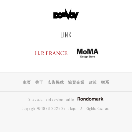
LINK
主页
关于
広告掲载
協賛企業
政策
联系
Site design and development by
Copyright © 1996-2026 Shift Japan. All Rights Reserved.