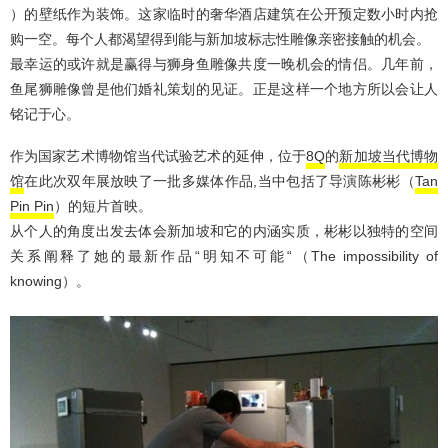
）的壁纸作为装饰。这家临时的奢华酒店建筑在公开预定数小时内抢
购一空。每个人都渴望得到能与新加坡标志性雕像亲密接触的机会。
最幸运的或许就是赢得与狮身鱼雕像共度一晚机会的情侣。几年前，
鱼尾狮雕像曾是他们婚礼策划的见证。正是这样一个地方所以会让人
铭记于心。
作为国家艺术博物馆当代试验艺术的延伸，位于
8Q
的
新加坡当代博物
馆
在此次双年展放映了一批多媒体作品,当中包括了导演陈彬彬（
Tan
Pin Pin
）的短片首映。
从个人的角度出发去体会新加坡和它的内涵实质，彬彬以独特的空间
关系阐释了她的最新作品“明知不可能“（The impossibility of
knowing）。