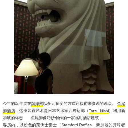
今年的双年展在
滨海湾
以多元多变的方式迎接前来参观的观众。
鱼尾
狮酒店
，这座装置艺术是日本艺术家西野达郎（
Tatzu Nishi
）利用新
加坡的标志——鱼尾狮像巧妙创作的一家临时酒店建筑，
客房内，以粉色的莱佛士爵士（Stamford Raffles，新加坡的开埠者