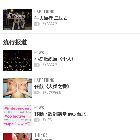
HAPPENING
牛大游行 二世古
SAPPORO
流行报道
NEWS
小岛歌织展《个人》
SAPPORO
HAPPENING
任航《人类之爱》
STOCKHOLM
NEWS
移動・設計講堂 #03 台北
TAIPEI
THINGS