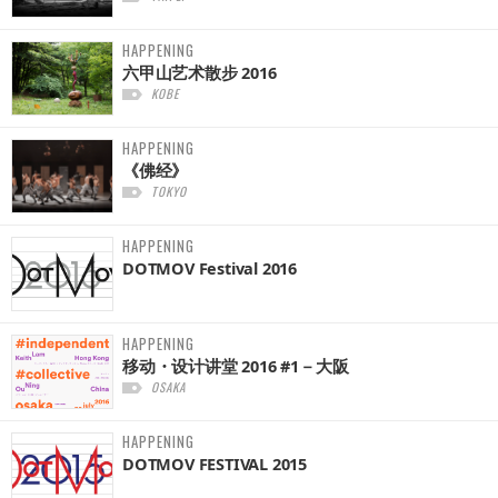
HAPPENING
六甲山艺术散步 2016
KOBE
HAPPENING
《佛经》
TOKYO
HAPPENING
DOTMOV Festival 2016
HAPPENING
移动・设计讲堂 2016 #1－大阪
OSAKA
HAPPENING
DOTMOV FESTIVAL 2015