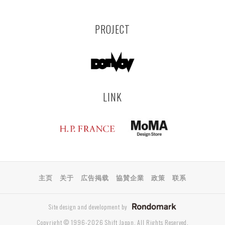
PROJECT
LINK
主页
关于
広告掲载
協賛企業
政策
联系
Site design and development by
Copyright © 1996-2026 Shift Japan. All Rights Reserved.