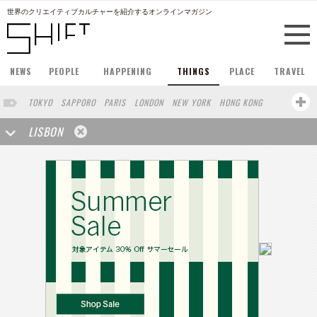
世界のクリエイティブカルチャーを紹介するオンラインマガジン
NEWS
PEOPLE
HAPPENING
THINGS
PLACE
TRAVEL
TOKYO
SAPPORO
PARIS
LONDON
NEW YORK
HONG KONG
BERLIN
BARCELONA
SINGAPORE
STOCKHOLM
LISBON
SAN FRANCISCO
AMSTERDAM
MILAN
BUENOS AIRES
OSAKA
LOS ANGELES
SHANGHAI
WIEN
HAMBURG
MADRID
ZURICH
BEIJING
TAIPEI
VANCOUVER
HELSINKI
VILNIUS
SENDAI
MELBOURNE
FRANKFURT
CHICAGO
CAPE TOWN
SAO PAULO
RIO DE JANEIRO
MIAMI