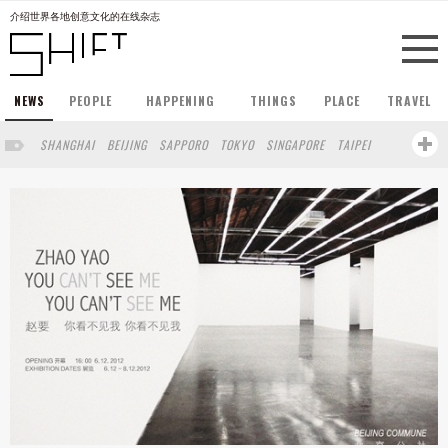
介绍世界各地创意文化的在线杂志
NEWS
PEOPLE
HAPPENING
THINGS
PLACE
TRAVEL
SHANGHAI
BEIJING
SAPPORO
TOKYO
SINGAPORE
TAIPEI
HONG KONG
LONDON
HONGKONG
NEW YORK
BERLIN
OSAKA
CHENGDU
KOBE
MACAU
SHAGNHAI
HANGZHOU
MACOU
YUNNAN
WUHAN
SHENZHEN
TAIWANG
NANJING
MILANO
FUZHOU
SAO PAULO