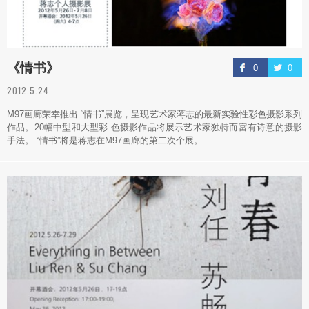
《情书》
0
0
2012.5.24
M97画廊荣幸推出 “情书”展览，呈现艺术家蒋志的最新实验性彩色摄影系列
作品。20幅中型和大型彩 色摄影作品将展示艺术家独特而富有诗意的摄影
手法。 “情书”将是蒋志在M97画廊的第二次个展。 ...