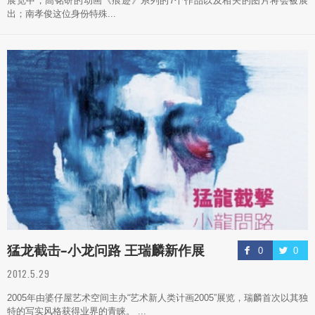
展览中，高铭研的动画《痕迹》系列的7个作品以及相关的图片将会被展
出；南孝俊这位身份特殊...
猛龙截击–小龙问路 王瑞麟新作展
0
0
2012.5.29
2005年由婆仔屋艺术空间主办“艺术新人类计画2005”展览，瑞麟首次以其独
特的写实风格获得业界的青睐。 ...