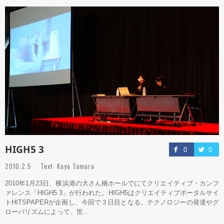
HIGH5 3
0
0
2010.2.5 Text: Kayo Tamura
2010年1月23日、横浜港の大さん橋ホールでにてクリエイティブ・カンフ
ァレンス「HIGH5 3」が行われた。HIGH5はクリエイティブポータルサイ
トHITSPAPERが企画し、今回で３日目となる。テクノロジーの発達やグ
ローバリズムによって、世...